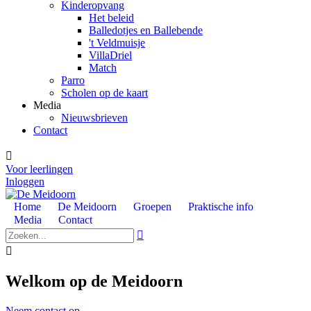
Kinderopvang
Het beleid
Balledotjes en Ballebende
't Veldmuisje
VillaDriel
Match
Parro
Scholen op de kaart
Media
Nieuwsbrieven
Contact

Voor leerlingen
Inloggen
Home
De Meidoorn
Groepen
Praktische info
Media
Contact


Welkom op de Meidoorn
Neem contact op