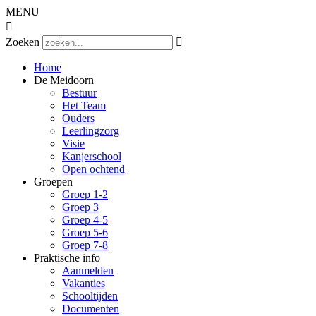
MENU

Zoeken

Home
De Meidoorn
Bestuur
Het Team
Ouders
Leerlingzorg
Visie
Kanjerschool
Open ochtend
Groepen
Groep 1-2
Groep 3
Groep 4-5
Groep 5-6
Groep 7-8
Praktische info
Aanmelden
Vakanties
Schooltijden
Documenten